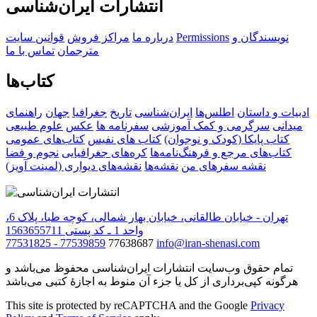
انتشارات ایران‌شناسی
نویسندگان و
Permissions
درباره ما
مراکز فروش
قوانین سایت
مترجمان
تماس با ما
کتاب‌ها
ادبیات و داستان
اطلس‌ها
ایران‌شناسی
تاریخ
جغرافیا
جهان
راهنمای
میدانی
سرگرمی و کمک آموزشی
سفرنامه‌ ها
عکس
علوم طبیعی
کتاب‌ پایکا (کودک و نوجوان)
کتاب های نفیس
کتاب‌های عمومی
کتاب‌های مرجع و فرهنگ‌نامه‌ها
کره‌های جغرافیایی
نجوم و فضا
نقشه سفرهای من
نقشه‌ها
نقشه‌های دیواری (لمینت آویز)
تهران - خیابان طالقانی، خیابان بهار شمالی، کوچه طبا، پلاک 6،
واحد 1 ـ کد پستی 1563655711
77531825 - 77539859
77638687
info@iran-shenasi.com
تمام حقوق وب‌سایت انتشارات ایران‌شناسی محفوظ می‌باشد و
هرگونه کپی‌برداری از کل یا جزء آن منوط به اجازهٔ کتبی می‌باشد
This site is protected by reCAPTCHA and the Google
Privacy