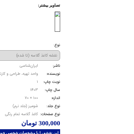
کتاب‌ پایکا (کودک و نوجوان)
نقش
نوع:
ناشر:
ایران‌شناسی
نویسنده:
واحد تهیه، طراحی و کارت
نوبت چاپ:
1
سال چاپ:
1403
اندازه:
100 × 70
نوع جلد:
شومیز (جلد نرم)
نوع صفحات:
کاغذ گلاسه تمام رنگی
300,000
این نقشه را با مشخصات شخصی خود، د