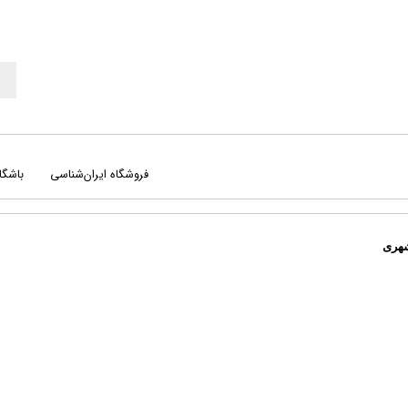
فروشگاه ایران‌شناسی
باشگا
شهری
جغرافیا
کت
راهنمای میدانی
کره
سفرنامه‌ ها
نج
علوم طبیعی
نق