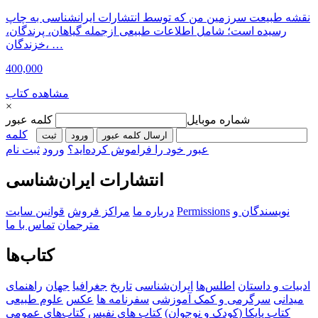
نقشه طبیعت سرزمین من که توسط انتشارات ایرانشناسی به چاپ
رسیده است؛ شامل اطلاعات طبیعی ازجمله گیاهان، پرندگان،
خزندگان، …
400,000
مشاهده کتاب
×
شماره موبایل
کلمه عبور
کلمه
ارسال کلمه عبور
ورود
ثبت‌
عبور خود را فراموش کرده‌اید؟
ورود
ثبت نام
انتشارات ایران‌شناسی
نویسندگان و
Permissions
درباره ما
مراکز فروش
قوانین سایت
مترجمان
تماس با ما
کتاب‌ها
ادبیات و داستان
اطلس‌ها
ایران‌شناسی
تاریخ
جغرافیا
جهان
راهنمای
میدانی
سرگرمی و کمک آموزشی
سفرنامه‌ ها
عکس
علوم طبیعی
کتاب‌ پایکا (کودک و نوجوان)
کتاب های نفیس
کتاب‌های عمومی