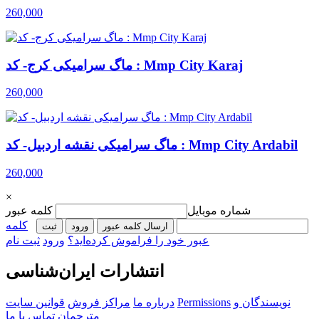
260,000
ماگ سرامیکی کرج- کد : Mmp City Karaj
260,000
ماگ سرامیکی نقشه اردبیل- کد : Mmp City Ardabil
260,000
×
شماره موبایل
کلمه عبور
کلمه
ارسال کلمه عبور
ورود
ثبت‌
عبور خود را فراموش کرده‌اید؟
ورود
ثبت نام
انتشارات ایران‌شناسی
نویسندگان و
Permissions
درباره ما
مراکز فروش
قوانین سایت
مترجمان
تماس با ما