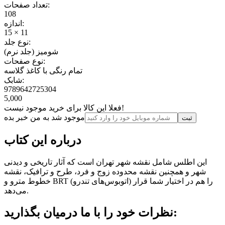
تعداد صفحات:
108
اندازه:
15 × 11
نوع جلد:
شومیز (جلد نرم)
نوع صفحات:
تمام رنگی با کاغذ گلاسه
شابک:
9789642725304
5,000
فعلا این کالا برای خرید موجود نیست!
موجود شد به من خبر بده
ثبت‌
درباره این کتاب
این اطلس شامل نقشه شهر تهران است که آثار تاریخی و دیدنی
شهر و همچنین نقشه‌ محدوده‌ زوج و فرد، طرح و ترافیک، نقشه
خطوط مترو و BRT (اتوبوس‌های تندرو) را هم در اختیار شما قرار
می‌دهد.
نظرات خود را با ما درمیان بگذارید: