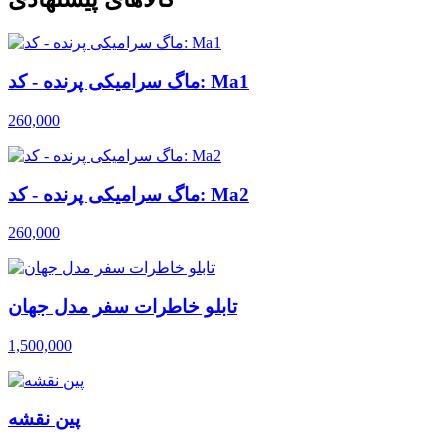
ماگ سرامیکی پرنده - کد: Ma1
260,000
ماگ سرامیکی پرنده - کد: Ma2
260,000
تابلو خاطرات سفر مدل جهان
1,500,000
پین نقشه