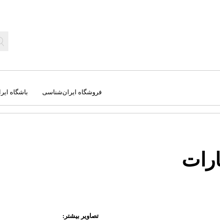
فروشگاه ایران‌شناسی
باشگاه ایر
رات
جغرافیا
کت
راهنمای میدانی
کره
سفرنامه‌ ها
نج
علوم طبیعی
نق