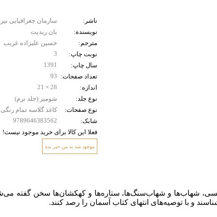
کتاب‌ پایکا (کودک و نوجوان)
نقش
ناشر:
سازمان جغرافیایی نیر
نویسنده:
یان ریدپت
مترجم:
حسین علیزاده غریب
3
نوبت چاپ:
1391
سال چاپ:
93
تعداد صفحات:
28 × 21
اندازه:
نوع جلد:
شومیز (جلد نرم)
نوع صفحات:
کاغذ گلاسه تمام رنگی
9789646383562
شابک:
فعلا این کالا برای خرید موجود نیست!
ثبت‌
موجود شد به من خبر بده
، شهاب‌ها و شهاب‌سنگ‌ها، ستاره‌ها و کهکشان‌ها سخن گفته می‌شود
ند و با توصیه‌های انتهای کتاب آسمان را رصد کنند.