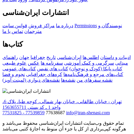
انتشارات ایران‌شناسی
نویسندگان و
Permissions
درباره ما
مراکز فروش
قوانین سایت
مترجمان
تماس با ما
کتاب‌ها
ادبیات و داستان
اطلس‌ها
ایران‌شناسی
تاریخ
جغرافیا
جهان
راهنمای
میدانی
سرگرمی و کمک آموزشی
سفرنامه‌ ها
عکس
علوم طبیعی
کتاب‌ پایکا (کودک و نوجوان)
کتاب های نفیس
کتاب‌های عمومی
کتاب‌های مرجع و فرهنگ‌نامه‌ها
کره‌های جغرافیایی
نجوم و فضا
نقشه سفرهای من
نقشه‌ها
نقشه‌های دیواری (لمینت آویز)
تهران - خیابان طالقانی، خیابان بهار شمالی، کوچه طبا، پلاک 6،
واحد 1 ـ کد پستی 1563655711
77531825 - 77539859
77638687
info@iran-shenasi.com
تمام حقوق وب‌سایت انتشارات ایران‌شناسی محفوظ می‌باشد و
هرگونه کپی‌برداری از کل یا جزء آن منوط به اجازهٔ کتبی می‌باشد