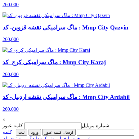
260,000
ماگ سرامیکی نقشه قزوین- کد : Mmp City Qazvin
260,000
ماگ سرامیکی کرج- کد : Mmp City Karaj
260,000
ماگ سرامیکی نقشه اردبیل- کد : Mmp City Ardabil
260,000
×
شماره موبایل
کلمه عبور
کلمه
ارسال کلمه عبور
ورود
ثبت‌
عبور خود را فراموش کرده‌اید؟
ورود
ثبت نام