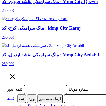
ماگ سرامیکی نقشه قزوین- کد : Mmp City Qazvin
260,000
ماگ سرامیکی کرج- کد : Mmp City Karaj
260,000
ماگ سرامیکی نقشه اردبیل- کد : Mmp City Ardabil
260,000
×
شماره موبایل
کلمه عبور
کلمه
ارسال کلمه عبور
ورود
ثبت‌
عبور خود را فراموش کرده‌اید؟
ورود
ثبت نام