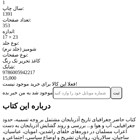
1
سال چاپ:
1391
تعداد صفحات:
353
اندازه:
17 × 23
نوع جلد:
شومیز (جلد نرم)
نوع صفحات:
کاغذ تحریر تک رنگ
شابک:
9786005942217
15,000
فعلا این کالا برای خرید موجود نیست!
موجود شد به من خبر بده
ثبت‌
درباره این کتاب
کتاب حاضر جغرافیای تاریخ آذربایجان مشتمل بر وجه تسمیه، حدود
جغرافیایی، آب و هوا و... بررسی و روند گشایش آذربایجان به دست
اعراب مسلمان در دوره‌های خلفای راشدین، امویان، عباسیان،
ساجیان، سالاریان، روادیان تشریح و اوضاع سیاسی، اجتماعی و