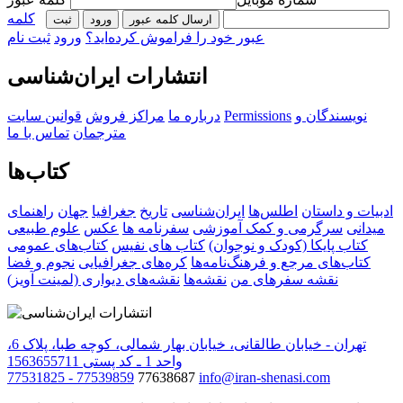
کلمه
ارسال کلمه عبور
ورود
ثبت‌
عبور خود را فراموش کرده‌اید؟
ورود
ثبت نام
انتشارات ایران‌شناسی
نویسندگان و
Permissions
درباره ما
مراکز فروش
قوانین سایت
مترجمان
تماس با ما
کتاب‌ها
ادبیات و داستان
اطلس‌ها
ایران‌شناسی
تاریخ
جغرافیا
جهان
راهنمای
میدانی
سرگرمی و کمک آموزشی
سفرنامه‌ ها
عکس
علوم طبیعی
کتاب‌ پایکا (کودک و نوجوان)
کتاب های نفیس
کتاب‌های عمومی
کتاب‌های مرجع و فرهنگ‌نامه‌ها
کره‌های جغرافیایی
نجوم و فضا
نقشه سفرهای من
نقشه‌ها
نقشه‌های دیواری (لمینت آویز)
تهران - خیابان طالقانی، خیابان بهار شمالی، کوچه طبا، پلاک 6،
واحد 1 ـ کد پستی 1563655711
77531825 - 77539859
77638687
info@iran-shenasi.com