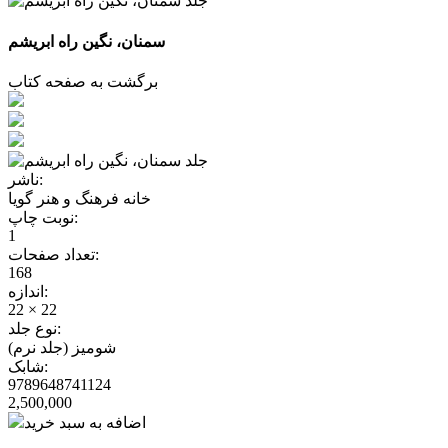
سمنان، نگین راه ابریشم
برگشت به صفحه کتاب
ناشر:
خانه فرهنگ و هنر گویا
نوبت چاپ:
1
تعداد صفحات:
168
اندازه:
22 × 22
نوع جلد:
شومیز (جلد نرم)
شابک:
9789648741124
2,500,000
اضافه به سبد خرید