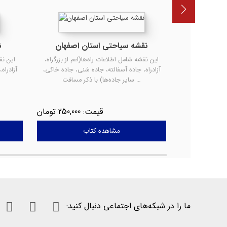
یایید
نقشه سیاحتی استان اصفهان
ن
ان قدیم برگرفته
این نقشه شامل اطلاعات راه‌ها(اعم از بزرگراه،
این نق
که توسط استاد
آزادراه، جاده آسفالته، جاده شنی، جاده خاکی،
آزادراه
سایر جاده‌ها) با ذکر مسافت …
250,000
4,500,00
مشاهده کتاب