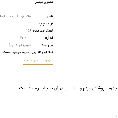
کتاب‌ پایکا (کودک و نوجوان)
نقش
ناشر:
خانه فرهنگ و هنر گویا
نوبت چاپ:
1
تعداد صفحات:
156
اندازه:
22 × 22
نوع جلد:
شومیز (جلد نرم)
فعلا این کالا برای خرید موجود نیست!
ثبت‌
موجود شد به من خبر بده
، چهره و پوشش مردم و... استان تهران به چاپ رسیده است.