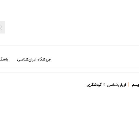
فروشگاه ایران‌شناسی
باشگا
|
یسم
ایران‌شناسی
گردشگری
جغرافیا
کت
راهنمای میدانی
کره
سفرنامه‌ ها
نج
علوم طبیعی
نق