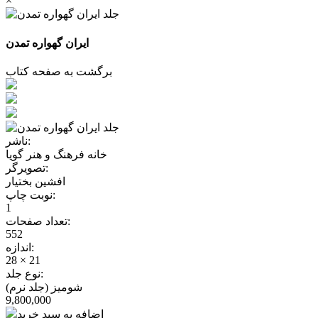
×
ایران گهواره تمدن
برگشت به صفحه کتاب
ناشر:
خانه فرهنگ و هنر گویا
تصویرگر:
افشین بختیار
نوبت چاپ:
1
تعداد صفحات:
552
اندازه:
28 × 21
نوع جلد:
شومیز (جلد نرم)
9,800,000
اضافه به سبد خرید