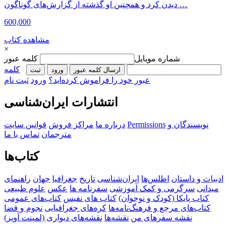
دیدن کرد و همچنین او گذشته از گزارش‌های گوناگون …
600,000
مشاهده کتاب
×
شماره موبایل
کلمه عبور
کلمه
ارسال کلمه عبور
ورود
ثبت‌
عبور خود را فراموش کرده‌اید؟
ورود
ثبت نام
انتشارات ایران‌شناسی
نویسندگان و
Permissions
درباره ما
مراکز فروش
قوانین سایت
مترجمان
تماس با ما
کتاب‌ها
ادبیات و داستان
اطلس‌ها
ایران‌شناسی
تاریخ
جغرافیا
جهان
راهنمای
میدانی
سرگرمی و کمک آموزشی
سفرنامه‌ ها
عکس
علوم طبیعی
کتاب‌ پایکا (کودک و نوجوان)
کتاب های نفیس
کتاب‌های عمومی
کتاب‌های مرجع و فرهنگ‌نامه‌ها
کره‌های جغرافیایی
نجوم و فضا
نقشه سفرهای من
نقشه‌ها
نقشه‌های دیواری (لمینت آویز)