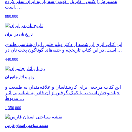
همسرش (آگنس - گابریل -کومر) سه بار به ایران سفر کرده
است. …
880,000
تاریخ نان در ایران
این کتاب اثری ارزشمند از دکتر ویلم فلور، ایران‌شناسی هلندی
است. در این کتاب تاریخچه و جنبه‌های گوناگون پخت نان در …
440,000
رد پا و آثار جانوران
این کتاب مرجعی برای کارشناسان و علاقه‌مندان به طبیعت و
حیات‌وحش است تا با کمک گرفتن از آن قادر به شناسایی آثار
مربوط …
1,350,000
نقشه سیاحتی استان فارس