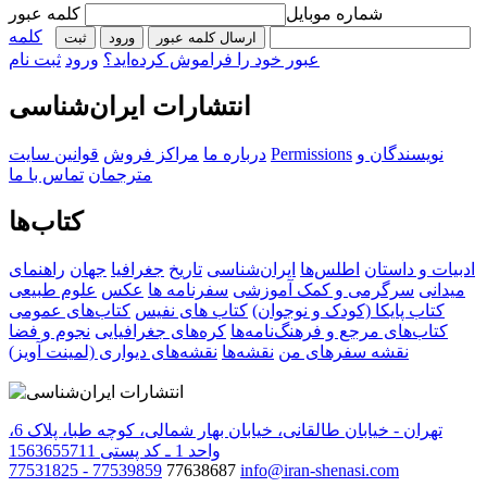
شماره موبایل
کلمه عبور
کلمه
ارسال کلمه عبور
ورود
ثبت‌
عبور خود را فراموش کرده‌اید؟
ورود
ثبت نام
انتشارات ایران‌شناسی
نویسندگان و
Permissions
درباره ما
مراکز فروش
قوانین سایت
مترجمان
تماس با ما
کتاب‌ها
ادبیات و داستان
اطلس‌ها
ایران‌شناسی
تاریخ
جغرافیا
جهان
راهنمای
میدانی
سرگرمی و کمک آموزشی
سفرنامه‌ ها
عکس
علوم طبیعی
کتاب‌ پایکا (کودک و نوجوان)
کتاب های نفیس
کتاب‌های عمومی
کتاب‌های مرجع و فرهنگ‌نامه‌ها
کره‌های جغرافیایی
نجوم و فضا
نقشه سفرهای من
نقشه‌ها
نقشه‌های دیواری (لمینت آویز)
تهران - خیابان طالقانی، خیابان بهار شمالی، کوچه طبا، پلاک 6،
واحد 1 ـ کد پستی 1563655711
77531825 - 77539859
77638687
info@iran-shenasi.com