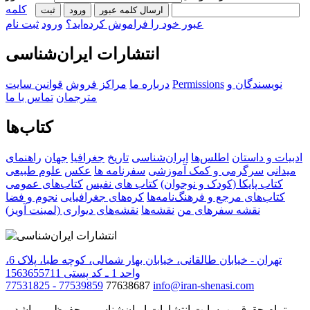
کلمه
ارسال کلمه عبور
ورود
ثبت‌
عبور خود را فراموش کرده‌اید؟
ورود
ثبت نام
انتشارات ایران‌شناسی
نویسندگان و
Permissions
درباره ما
مراکز فروش
قوانین سایت
مترجمان
تماس با ما
کتاب‌ها
ادبیات و داستان
اطلس‌ها
ایران‌شناسی
تاریخ
جغرافیا
جهان
راهنمای
میدانی
سرگرمی و کمک آموزشی
سفرنامه‌ ها
عکس
علوم طبیعی
کتاب‌ پایکا (کودک و نوجوان)
کتاب های نفیس
کتاب‌های عمومی
کتاب‌های مرجع و فرهنگ‌نامه‌ها
کره‌های جغرافیایی
نجوم و فضا
نقشه سفرهای من
نقشه‌ها
نقشه‌های دیواری (لمینت آویز)
تهران - خیابان طالقانی، خیابان بهار شمالی، کوچه طبا، پلاک 6،
واحد 1 ـ کد پستی 1563655711
77531825 - 77539859
77638687
info@iran-shenasi.com
تمام حقوق وب‌سایت انتشارات ایران‌شناسی محفوظ می‌باشد و