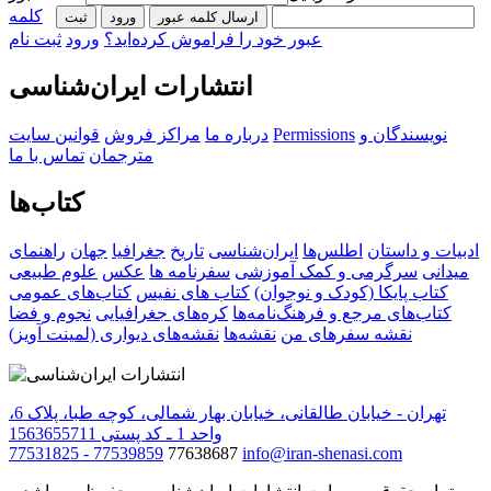
کلمه
ارسال کلمه عبور
ورود
ثبت‌
عبور خود را فراموش کرده‌اید؟
ورود
ثبت نام
انتشارات ایران‌شناسی
نویسندگان و
Permissions
درباره ما
مراکز فروش
قوانین سایت
مترجمان
تماس با ما
کتاب‌ها
ادبیات و داستان
اطلس‌ها
ایران‌شناسی
تاریخ
جغرافیا
جهان
راهنمای
میدانی
سرگرمی و کمک آموزشی
سفرنامه‌ ها
عکس
علوم طبیعی
کتاب‌ پایکا (کودک و نوجوان)
کتاب های نفیس
کتاب‌های عمومی
کتاب‌های مرجع و فرهنگ‌نامه‌ها
کره‌های جغرافیایی
نجوم و فضا
نقشه سفرهای من
نقشه‌ها
نقشه‌های دیواری (لمینت آویز)
تهران - خیابان طالقانی، خیابان بهار شمالی، کوچه طبا، پلاک 6،
واحد 1 ـ کد پستی 1563655711
77531825 - 77539859
77638687
info@iran-shenasi.com