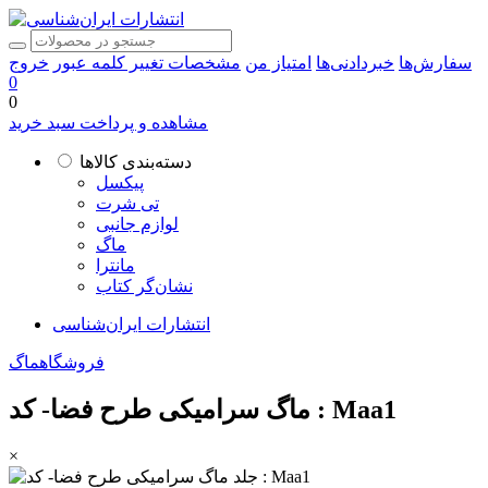
سفارش‌ها
خبردادنی‌ها
امتیاز من
مشخصات
تغییر کلمه عبور
خروج
0
0
مشاهده و پرداخت سبد خرید
دسته‌بندی کالاها
پیکسل
تی شرت
لوازم جانبی
ماگ
مانترا
نشان‌گر کتاب
انتشارات ایران‌شناسی
فروشگاه
ماگ
ماگ سرامیکی طرح فضا- کد : Maa1
×