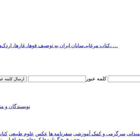
کتاب مرغابی‌سانان ایران به توصیف قوها، غازها، اردک‌های غازنما و اردک‌های ایران می‌پردازد. برای هر گونه، مشخصات کلی، …
کلمه عبور
ارسال کلمه عب
نویسندگان و م
میدانی
سرگرمی و کمک آموزشی
سفرنامه‌ ها
عکس
علوم طبیعی
کتاب
مرجع و فرهنگ‌نامه‌ها
کره‌های جغرافیایی
ن