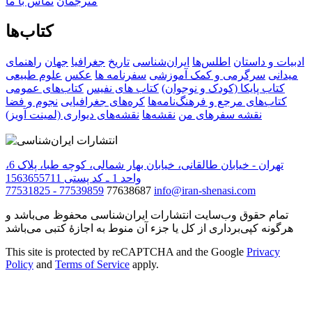
مترجمان
تماس با ما
کتاب‌ها
ادبیات و داستان
اطلس‌ها
ایران‌شناسی
تاریخ
جغرافیا
جهان
راهنمای
میدانی
سرگرمی و کمک آموزشی
سفرنامه‌ ها
عکس
علوم طبیعی
کتاب‌ پایکا (کودک و نوجوان)
کتاب های نفیس
کتاب‌های عمومی
کتاب‌های مرجع و فرهنگ‌نامه‌ها
کره‌های جغرافیایی
نجوم و فضا
نقشه سفرهای من
نقشه‌ها
نقشه‌های دیواری (لمینت آویز)
تهران - خیابان طالقانی، خیابان بهار شمالی، کوچه طبا، پلاک 6،
واحد 1 ـ کد پستی 1563655711
77531825 - 77539859
77638687
info@iran-shenasi.com
تمام حقوق وب‌سایت انتشارات ایران‌شناسی محفوظ می‌باشد و
هرگونه کپی‌برداری از کل یا جزء آن منوط به اجازهٔ کتبی می‌باشد
This site is protected by reCAPTCHA and the Google
Privacy
Policy
and
Terms of Service
apply.