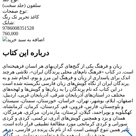
سلفون (جلد سخت)
نوع صفحات:
کاغذ تحریر تک رنگ
شابک:
9786008351528
760,000
اضافه به سبد خرید
درباره این کتاب
زبان و فرهنگ یکی از گنج‌های گران‌بهای هر انسان فرهیخته‌ای
است. در کتاب «فرهنگ نام‌های محلی پرندگان ایران»، تلاشی هرچند
اندک برای پاسداری از زبان و فرهنگ این مرز و بوم، انجام شد و به
پرندگان ایران از نگاه گویش‌های زبان فارسی نگریسته شده است.
در این کتاب که نام پرندگان را به زبان‌ها و گویش‌ها و لهجه‌های
مختلف در استان‌های آذربایجان شرقی، آذربایجان غربی، اردبیل،
اصفهان، ایلام، بوشهر، تهران، خراسان، خوزستان، سمنان، سیستان
و بلوچستان، فارس، قزوین، قم، کردستان، کرمان، کرمانشاه،
کهگیلویه و بویراحمد، گیلان، لرستان، مازندران، مرکزی، هرمزگان،
همدان و یزد و همچنین گویش‌های آذری، ترکمنی، کردی و کردی
سورانی و کردی کرمانجی مورد مطالعۀ تطبیقی قرار داده است،
تأثیر همین تنوع گویشی است که از نام یک پرنده در فارسی، در هر
حوزۀ زبانی، این‌همه واژۀ متفاوت به نمایش می‌گذارد.