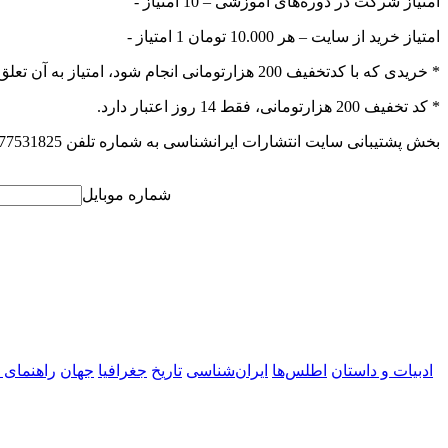
- امتیاز شرکت در دوره‌های آموزشی – 10 امتیاز
- امتیاز خرید از سایت – هر 10.000 تومان 1 امتیاز
* خریدی که با کدتخفیف 200 هزارتومانی انجام شود، امتیاز به آن تعلق نمی‌گیرد.
* کد تخفیف 200 هزارتومانی، فقط 14 روز اعتبار دارد.
بخش پشتیبانی سایت انتشارات ایرانشناسی به شماره تلفن 02177531825 و یا واتس‌اپ 09213259196 همیشه همراه شماست.
شماره موبایل
ادبیات و داستان
اطلس‌ها
ایران‌شناسی
تاریخ
جغرافیا
جهان
راهنمای 