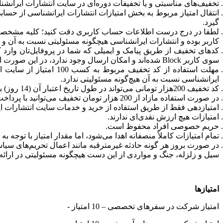
تخفیف‌های مناسبتی و یا تخفیفات دوره‌ای در سایت انتشارات ایرانشنا
انتقال امتیاز مربوط به بخش امتیازات انتشارات ایرانشناسی از حس
گیرد.
لطفا در درج درست اطلاعات حساب کاربری دقت کنید؛ کلیه مشخصات 
کاربر بوده و انتشارات ایرانشناسی هیچگونه مسئولیتی نسبت به آن و 
کدهای تخفیف از طریق پیامک و ایمیلی که شما در پروفایل‌تان وارد 
سوی کاربر Block شده‌اند و امکان ارسال وجود ندارد، در این صورت انتشارات ایرانشناسی هیچگونه مسئولیتی نسبت به آن ندارد و کدتخفیف مجدداً داده نمی‌شود.
ایرانشناسی نسبت به آن هیچ‌گونه مسئولیتی ندارد.
کد تخفیف 200هزار تومانی می‌تواند در طول تاریخ اعتبار آن (14 روز) به سقف تعیین شده در دفعات مختلف استفاده شود.
در صورت استفاده مازاد از 200 هزار تومان تخفیف می‌توانید با پرداخت مازاد مبلغ کتاب مورد نظر، خرید خود را انجام دهید.
امتیازدهی فقط از طریق استفاده از خرید و خدمات سایت انتشارات ایرانشناسی www.iran-shenasi.com
امتیازات هیچ ارزش نقدی‌ای ندارند.
حریم خصوصی افراد محفوظ است.
تمام امتیازات کاملاً منصفانه اهدا می‌شود، اما مقدار امتیاز با توجه ب
در صورت بروز هر گونه حادثه غیرمترقبه مانند اعمال تحریم‌های سیاسی
سیل و زلزله، جنگ و مواردی از این دست هیچگونه مسئولیتی در ارائ
امتیازها
- امتیاز شرکت در سفرهای تخصصی – 10 امتیاز