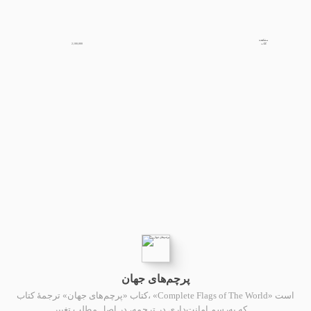
مشاهده
2,100,000
کتاب
پرچم‌های جهان
کتاب «پرچم‌های جهان» ترجمهٔ کتاب، «Complete Flags of The World» است
که به‌رسم امانت‌داری در ترجمه، در اصل مطلب تغییر …