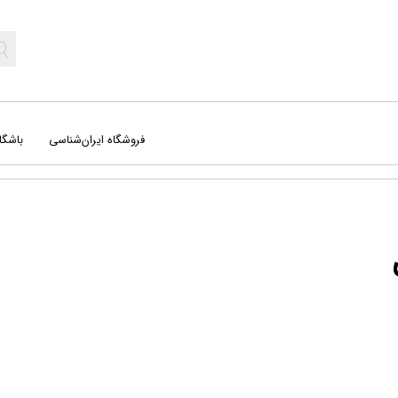
فروشگاه ایران‌شناسی
باشگا
جغرافیا
کت
راهنمای میدانی
کره
سفرنامه‌ ها
نج
علوم طبیعی
نق
کتاب‌ پایکا (کودک و نوجوان)
نقش