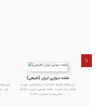
طق چهارگانه
نقشه دیواری ایران (طبیعی)
این نقشه توسط انتشارات ایرانشناسی تهیه و
این پوست
منتشر شده است. نقشه طبیعی ایران در اندازه
چاپ شد
نشناسی تهیه و
100x70 سانتی‌متر با مقیاس …
همراه با نام فارس
چهارگانه محیط