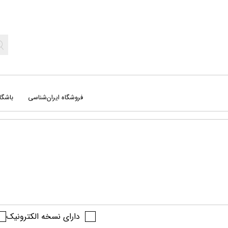
فروشگاه ایران‌شناسی
باشگا
جغرافیا
کت
راهنمای میدانی
کره
سفرنامه‌ ها
نج
دارای نسخه الکترونیک
علوم طبیعی
نق