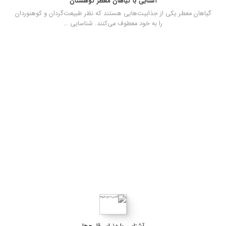
آشنایی با گیاهان معطر کوهستان
گياهان معطر يكي از جذابيت‌هايي هستند كه نظر طبيعت‌گردان و كوهنوردان
را به خود معطوف مي‌كنند. شناسايي …