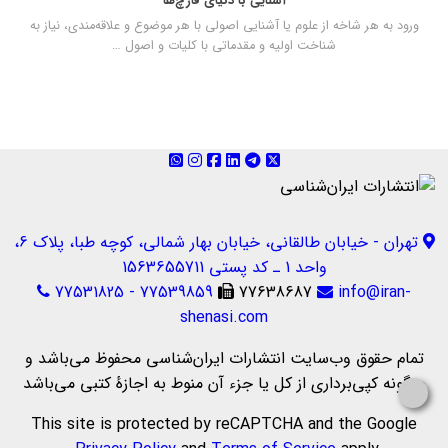
آشنایی با دنیای قارچ‌ها
ورود به هر شاخه از علوم یا آشنایی اصولی با هر موضوع و علاقه‌مندی، نیاز به
شناخت اولیه و مقدماتی با کلیات و اصول …
تهران - خیابان طالقانی، خیابان بهار شمالی، کوچه طبا، پلاک 6،
واحد 1 ـ کد پستی 1563655711
77531825 - 77539859
77638687
info@iran-
shenasi.com
تمام حقوق وب‌سایت انتشارات ایران‌شناسی محفوظ می‌باشد و
هرگونه کپی‌برداری از کل یا جزء آن منوط به اجازهٔ کتبی می‌باشد
This site is protected by reCAPTCHA and the Google